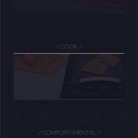
/
COOK
/
/
/
COMPORTAMENTAL
/