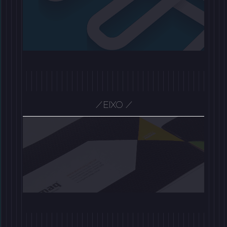
/
/
EIXO
/