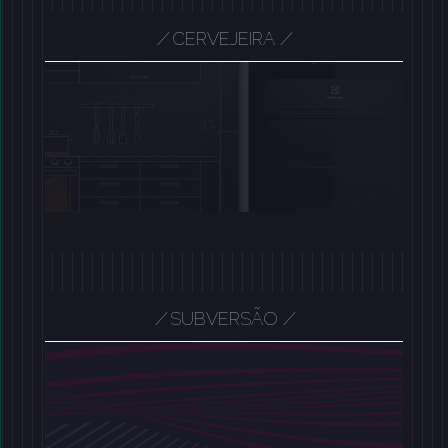
/
CERVEJEIRA
/
/
/
SUBVERSÃO
/
/