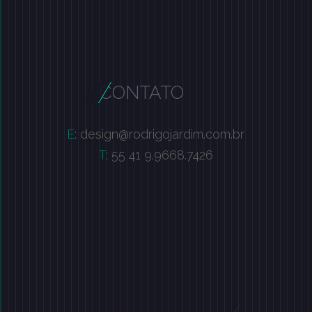
CONTATO
E
: design@rodrigojardim.com.br
T
: 55 41 9.9668.7426