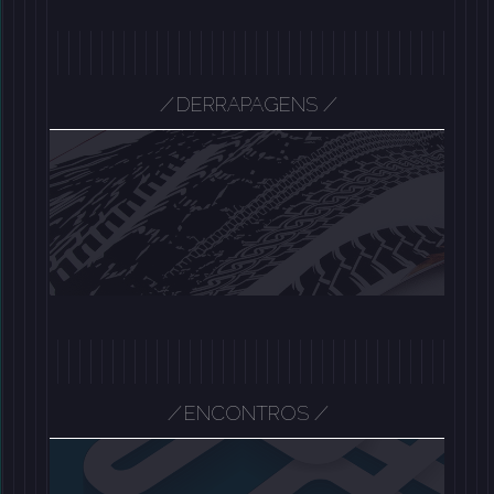
/
DERRAPAGENS
/
/
/
ENCONTROS
/