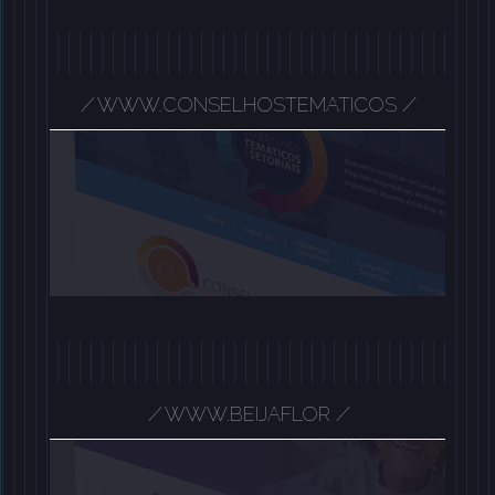
/
WWW.CONSELHOSTEMATICOS
/
/
/
WWW.BEIJAFLOR
/