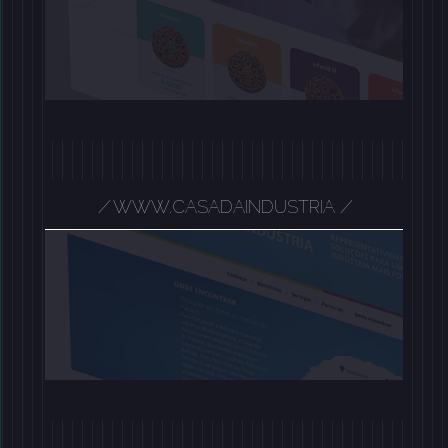
/
WWW.CASADAINDUSTRIA
/
/