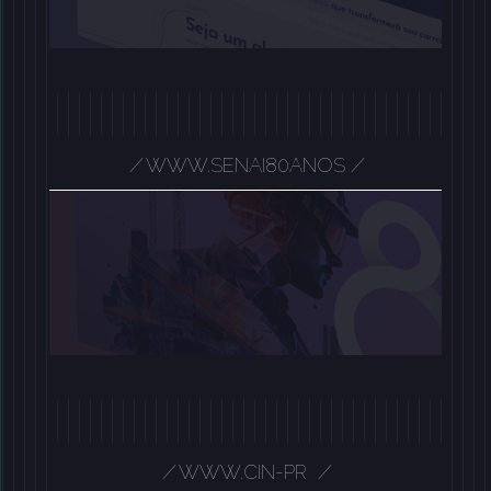
/
WWW.SENAI80ANOS
/
/
WWW.CIN-PR
/