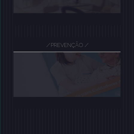
/
PREVENÇÃO
/
/