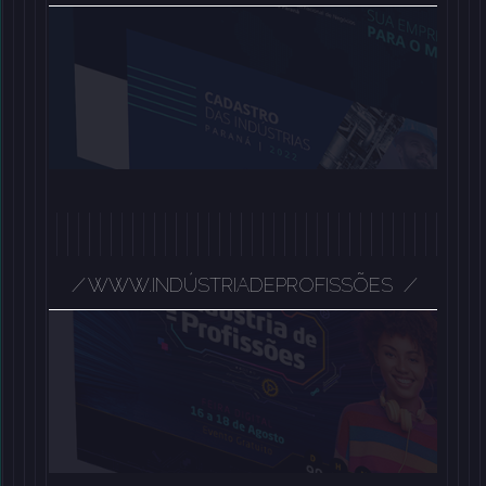
/
/
WWW.INDÚSTRIADEPROFISSÕES
/
/