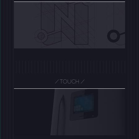
/
TOUCH
/
/