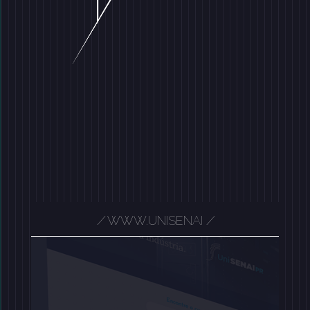
/
WWW.UNISENAI
/
/