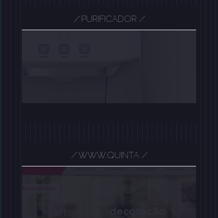
/
PURIFICADOR
/
/
/
WWW.QUINTA
/
/